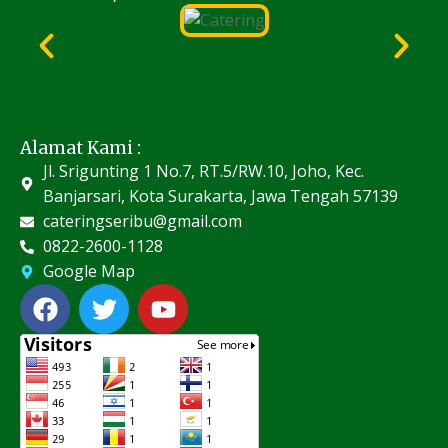
Alamat Kami :
Jl. Srigunting 1 No.7, RT.5/RW.10, Joho, Kec.
Banjarsari, Kota Surakarta, Jawa Tengah 57139
cateringseribu@gmail.com
0822-2600-1128
Google Map
F
T
Y
a
w
o
c
i
u
e
t
t
b
t
u
o
e
b
o
r
e