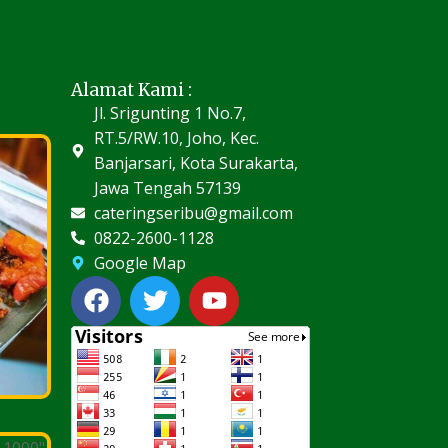
Alamat Kami :
Jl. Srigunting 1 No.7,
RT.5/RW.10, Joho, Kec.
Banjarsari, Kota Surakarta,
Jawa Tengah 57139
cateringseribu@gmail.com
0822-2600-1128
Google Map
F
T
Y
a
w
o
c
i
u
e
t
t
b
t
u
o
e
b
o
r
e