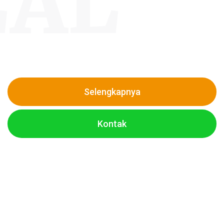
LAL
Catering 1000
Kami adalah pemain lama yang berpengalaman dalam dunia
catering khususnya nasi kotak. Akan tetapi kami
memperbaharui seluruh konsep agar sesuai standar kualitas
pelayanan.
Selengkapnya
Kontak