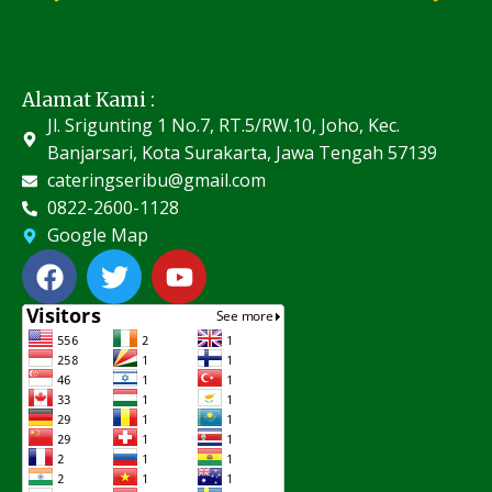
Alamat Kami :
Jl. Srigunting 1 No.7, RT.5/RW.10, Joho, Kec.
Banjarsari, Kota Surakarta, Jawa Tengah 57139
cateringseribu@gmail.com
0822-2600-1128
Google Map
F
T
Y
a
w
o
c
i
u
e
t
t
b
t
u
o
e
b
o
r
e
k