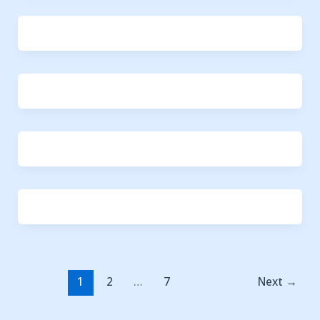
1
2
…
7
Next
→