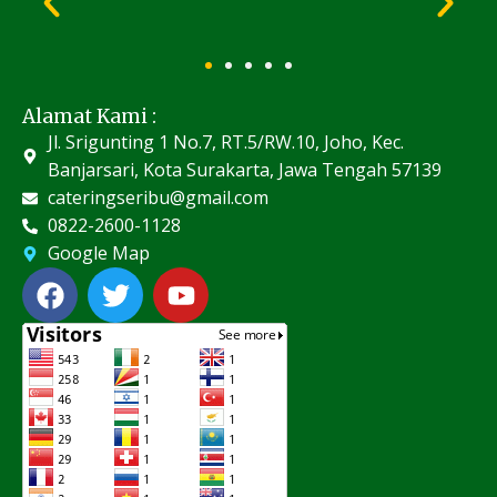
Alamat Kami :
Jl. Srigunting 1 No.7, RT.5/RW.10, Joho, Kec.
Banjarsari, Kota Surakarta, Jawa Tengah 57139
cateringseribu@gmail.com
0822-2600-1128
Google Map
F
T
Y
a
w
o
c
i
u
e
t
t
b
t
u
o
e
b
o
r
e
k