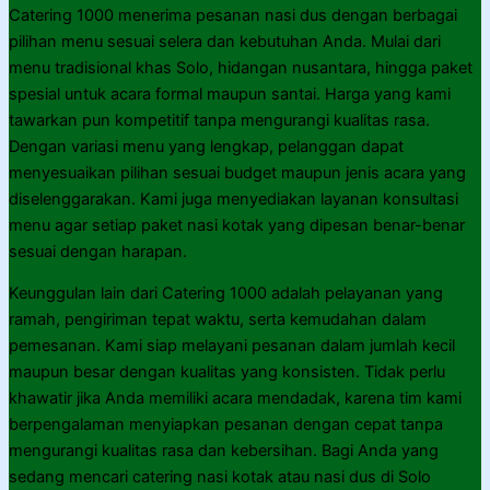
Catering 1000 menerima pesanan nasi dus dengan berbagai
pilihan menu sesuai selera dan kebutuhan Anda. Mulai dari
menu tradisional khas Solo, hidangan nusantara, hingga paket
spesial untuk acara formal maupun santai. Harga yang kami
tawarkan pun kompetitif tanpa mengurangi kualitas rasa.
Dengan variasi menu yang lengkap, pelanggan dapat
menyesuaikan pilihan sesuai budget maupun jenis acara yang
diselenggarakan. Kami juga menyediakan layanan konsultasi
menu agar setiap paket nasi kotak yang dipesan benar-benar
sesuai dengan harapan.
Keunggulan lain dari Catering 1000 adalah pelayanan yang
ramah, pengiriman tepat waktu, serta kemudahan dalam
pemesanan. Kami siap melayani pesanan dalam jumlah kecil
maupun besar dengan kualitas yang konsisten. Tidak perlu
khawatir jika Anda memiliki acara mendadak, karena tim kami
berpengalaman menyiapkan pesanan dengan cepat tanpa
mengurangi kualitas rasa dan kebersihan. Bagi Anda yang
sedang mencari catering nasi kotak atau nasi dus di Solo