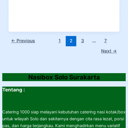
←
Previous
1
2
3
…
7
Next
→
Nasibox Solo Surakarta
Tentang :
Catering 1000 siap melayani kebutuhan catering nasi kotak/box
untuk wilayah Solo dan sekitarnya dengan cita rasa lezat, porsi
pas, dan harga terjangkau. Kami menghadirkan menu variatif