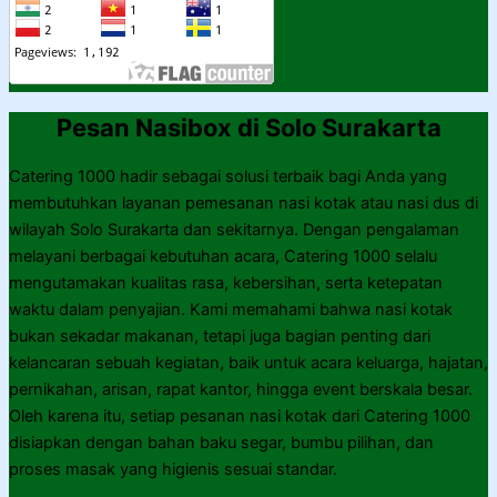
Pesan Nasibox di Solo Surakarta
Catering 1000 hadir sebagai solusi terbaik bagi Anda yang
membutuhkan layanan pemesanan nasi kotak atau nasi dus di
wilayah Solo Surakarta dan sekitarnya. Dengan pengalaman
melayani berbagai kebutuhan acara, Catering 1000 selalu
mengutamakan kualitas rasa, kebersihan, serta ketepatan
waktu dalam penyajian. Kami memahami bahwa nasi kotak
bukan sekadar makanan, tetapi juga bagian penting dari
kelancaran sebuah kegiatan, baik untuk acara keluarga, hajatan,
pernikahan, arisan, rapat kantor, hingga event berskala besar.
Oleh karena itu, setiap pesanan nasi kotak dari Catering 1000
disiapkan dengan bahan baku segar, bumbu pilihan, dan
proses masak yang higienis sesuai standar.