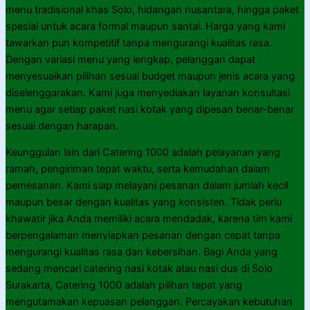
menu tradisional khas Solo, hidangan nusantara, hingga paket
spesial untuk acara formal maupun santai. Harga yang kami
tawarkan pun kompetitif tanpa mengurangi kualitas rasa.
Dengan variasi menu yang lengkap, pelanggan dapat
menyesuaikan pilihan sesuai budget maupun jenis acara yang
diselenggarakan. Kami juga menyediakan layanan konsultasi
menu agar setiap paket nasi kotak yang dipesan benar-benar
sesuai dengan harapan.
Keunggulan lain dari Catering 1000 adalah pelayanan yang
ramah, pengiriman tepat waktu, serta kemudahan dalam
pemesanan. Kami siap melayani pesanan dalam jumlah kecil
maupun besar dengan kualitas yang konsisten. Tidak perlu
khawatir jika Anda memiliki acara mendadak, karena tim kami
berpengalaman menyiapkan pesanan dengan cepat tanpa
mengurangi kualitas rasa dan kebersihan. Bagi Anda yang
sedang mencari catering nasi kotak atau nasi dus di Solo
Surakarta, Catering 1000 adalah pilihan tepat yang
mengutamakan kepuasan pelanggan. Percayakan kebutuhan