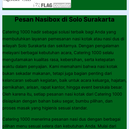
Pesan Nasibox di Solo Surakarta
Catering 1000 hadir sebagai solusi terbaik bagi Anda yang
membutuhkan layanan pemesanan nasi kotak atau nasi dus di
wilayah Solo Surakarta dan sekitarnya. Dengan pengalaman
melayani berbagai kebutuhan acara, Catering 1000 selalu
mengutamakan kualitas rasa, kebersihan, serta ketepatan
waktu dalam penyajian. Kami memahami bahwa nasi kotak
bukan sekadar makanan, tetapi juga bagian penting dari
kelancaran sebuah kegiatan, baik untuk acara keluarga, hajatan,
pernikahan, arisan, rapat kantor, hingga event berskala besar.
Oleh karena itu, setiap pesanan nasi kotak dari Catering 1000
disiapkan dengan bahan baku segar, bumbu pilihan, dan
proses masak yang higienis sesuai standar.
Catering 1000 menerima pesanan nasi dus dengan berbagai
pilihan menu sesuai selera dan kebutuhan Anda. Mulai dari