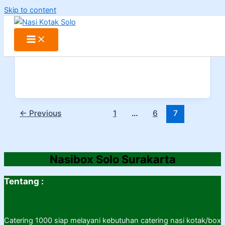
Skip to content
←
Previous
1
…
6
7
Nasibox Solo Surakarta
Tentang :
Catering 1000 siap melayani kebutuhan catering nasi kotak/box