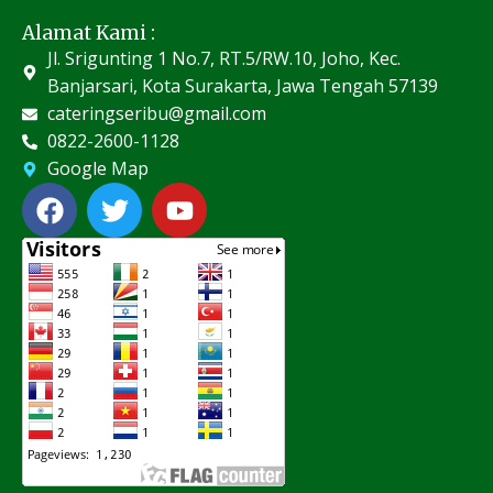
Alamat Kami :
Jl. Srigunting 1 No.7, RT.5/RW.10, Joho, Kec.
Banjarsari, Kota Surakarta, Jawa Tengah 57139
cateringseribu@gmail.com
0822-2600-1128
Google Map
F
T
Y
a
w
o
c
i
u
e
t
t
b
t
u
o
e
b
o
r
e
k