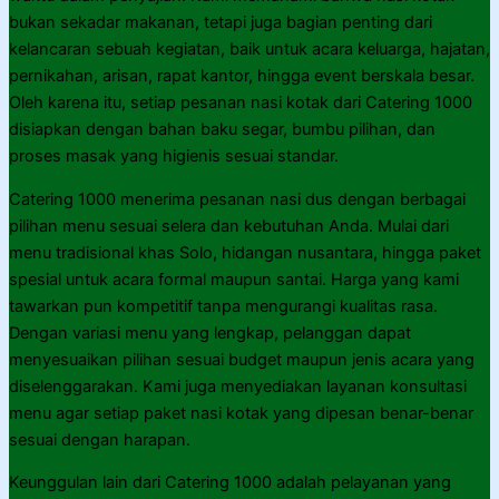
bukan sekadar makanan, tetapi juga bagian penting dari
kelancaran sebuah kegiatan, baik untuk acara keluarga, hajatan,
pernikahan, arisan, rapat kantor, hingga event berskala besar.
Oleh karena itu, setiap pesanan nasi kotak dari Catering 1000
disiapkan dengan bahan baku segar, bumbu pilihan, dan
proses masak yang higienis sesuai standar.
Catering 1000 menerima pesanan nasi dus dengan berbagai
pilihan menu sesuai selera dan kebutuhan Anda. Mulai dari
menu tradisional khas Solo, hidangan nusantara, hingga paket
spesial untuk acara formal maupun santai. Harga yang kami
tawarkan pun kompetitif tanpa mengurangi kualitas rasa.
Dengan variasi menu yang lengkap, pelanggan dapat
menyesuaikan pilihan sesuai budget maupun jenis acara yang
diselenggarakan. Kami juga menyediakan layanan konsultasi
menu agar setiap paket nasi kotak yang dipesan benar-benar
sesuai dengan harapan.
Keunggulan lain dari Catering 1000 adalah pelayanan yang