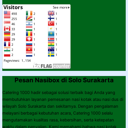
Pesan Nasibox di Solo Surakarta
Catering 1000 hadir sebagai solusi terbaik bagi Anda yang
membutuhkan layanan pemesanan nasi kotak atau nasi dus di
wilayah Solo Surakarta dan sekitarnya. Dengan pengalaman
melayani berbagai kebutuhan acara, Catering 1000 selalu
mengutamakan kualitas rasa, kebersihan, serta ketepatan
waktu dalam penyajian. Kami memahami bahwa nasi kotak