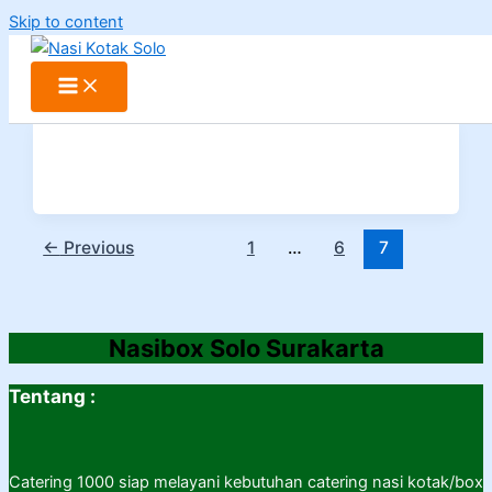
Skip to content
←
Previous
1
…
6
7
Nasibox Solo Surakarta
Tentang :
Catering 1000 siap melayani kebutuhan catering nasi kotak/box