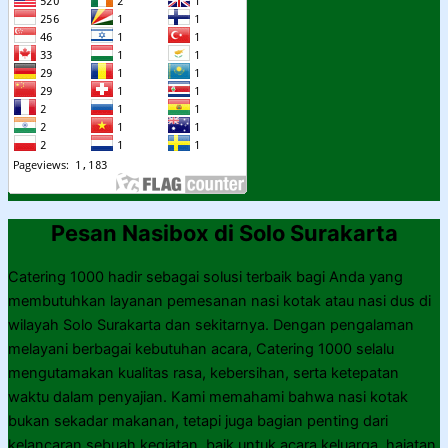
Pesan Nasibox di Solo Surakarta
Catering 1000 hadir sebagai solusi terbaik bagi Anda yang
membutuhkan layanan pemesanan nasi kotak atau nasi dus di
wilayah Solo Surakarta dan sekitarnya. Dengan pengalaman
melayani berbagai kebutuhan acara, Catering 1000 selalu
mengutamakan kualitas rasa, kebersihan, serta ketepatan
waktu dalam penyajian. Kami memahami bahwa nasi kotak
bukan sekadar makanan, tetapi juga bagian penting dari
kelancaran sebuah kegiatan, baik untuk acara keluarga, hajatan,