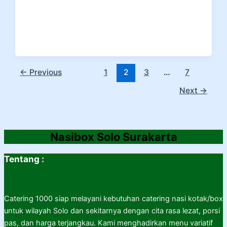
←
Previous
1
2
3
…
7
Next
→
Nasibox Solo Surakarta
Tentang :
Catering 1000 siap melayani kebutuhan catering nasi kotak/box
untuk wilayah Solo dan sekitarnya dengan cita rasa lezat, porsi
pas, dan harga terjangkau. Kami menghadirkan menu variatif