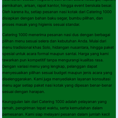
pernikahan, arisan, rapat kantor, hingga event berskala besar.
Oleh karena itu, setiap pesanan nasi kotak dari Catering 1000
disiapkan dengan bahan baku segar, bumbu pilihan, dan
proses masak yang higienis sesuai standar.
Catering 1000 menerima pesanan nasi dus dengan berbagai
pilihan menu sesuai selera dan kebutuhan Anda. Mulai dari
menu tradisional khas Solo, hidangan nusantara, hingga paket
spesial untuk acara formal maupun santai. Harga yang kami
tawarkan pun kompetitif tanpa mengurangi kualitas rasa.
Dengan variasi menu yang lengkap, pelanggan dapat
menyesuaikan pilihan sesuai budget maupun jenis acara yang
diselenggarakan. Kami juga menyediakan layanan konsultasi
menu agar setiap paket nasi kotak yang dipesan benar-benar
sesuai dengan harapan.
Keunggulan lain dari Catering 1000 adalah pelayanan yang
ramah, pengiriman tepat waktu, serta kemudahan dalam
pemesanan. Kami siap melayani pesanan dalam jumlah kecil