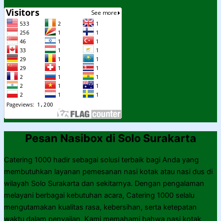
Pesan Nasibox di Solo Surakarta
Catering 1000 hadir sebagai solusi terbaik bagi Anda yang
membutuhkan layanan pemesanan nasi kotak atau nasi dus di
wilayah Solo Surakarta dan sekitarnya. Dengan pengalaman
melayani berbagai kebutuhan acara, Catering 1000 selalu
mengutamakan kualitas rasa, kebersihan, serta ketepatan
waktu dalam penyajian. Kami memahami bahwa nasi kotak