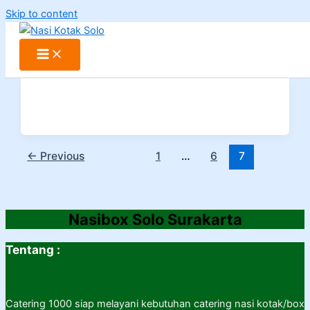
Skip to content
←
Previous
1
…
6
7
Nasibox Solo Surakarta
Tentang :
Catering 1000 siap melayani kebutuhan catering nasi kotak/box