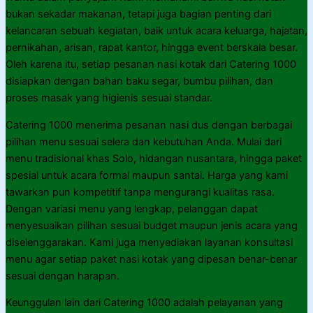
bukan sekadar makanan, tetapi juga bagian penting dari
kelancaran sebuah kegiatan, baik untuk acara keluarga, hajatan,
pernikahan, arisan, rapat kantor, hingga event berskala besar.
Oleh karena itu, setiap pesanan nasi kotak dari Catering 1000
disiapkan dengan bahan baku segar, bumbu pilihan, dan
proses masak yang higienis sesuai standar.
Catering 1000 menerima pesanan nasi dus dengan berbagai
pilihan menu sesuai selera dan kebutuhan Anda. Mulai dari
menu tradisional khas Solo, hidangan nusantara, hingga paket
spesial untuk acara formal maupun santai. Harga yang kami
tawarkan pun kompetitif tanpa mengurangi kualitas rasa.
Dengan variasi menu yang lengkap, pelanggan dapat
menyesuaikan pilihan sesuai budget maupun jenis acara yang
diselenggarakan. Kami juga menyediakan layanan konsultasi
menu agar setiap paket nasi kotak yang dipesan benar-benar
sesuai dengan harapan.
Keunggulan lain dari Catering 1000 adalah pelayanan yang