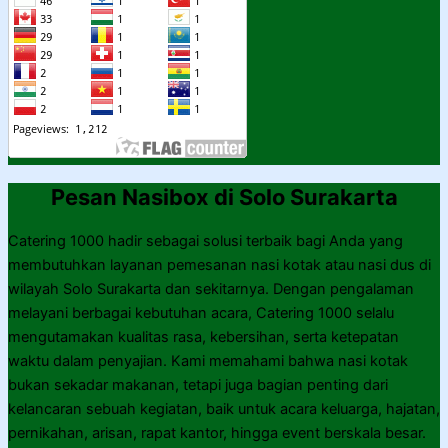
Pesan Nasibox di Solo Surakarta
Catering 1000 hadir sebagai solusi terbaik bagi Anda yang
membutuhkan layanan pemesanan nasi kotak atau nasi dus di
wilayah Solo Surakarta dan sekitarnya. Dengan pengalaman
melayani berbagai kebutuhan acara, Catering 1000 selalu
mengutamakan kualitas rasa, kebersihan, serta ketepatan
waktu dalam penyajian. Kami memahami bahwa nasi kotak
bukan sekadar makanan, tetapi juga bagian penting dari
kelancaran sebuah kegiatan, baik untuk acara keluarga, hajatan,
pernikahan, arisan, rapat kantor, hingga event berskala besar.