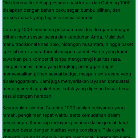
Oleh karena itu, setiap pesanan nasi kotak dari Catering 1000
disiapkan dengan bahan baku segar, bumbu pilihan, dan
proses masak yang higienis sesuai standar.
Catering 1000 menerima pesanan nasi dus dengan berbagai
pilihan menu sesuai selera dan kebutuhan Anda. Mulai dari
menu tradisional khas Solo, hidangan nusantara, hingga paket
spesial untuk acara formal maupun santai. Harga yang kami
tawarkan pun kompetitif tanpa mengurangi kualitas rasa.
Dengan variasi menu yang lengkap, pelanggan dapat
menyesuaikan pilihan sesuai budget maupun jenis acara yang
diselenggarakan. Kami juga menyediakan layanan konsultasi
menu agar setiap paket nasi kotak yang dipesan benar-benar
sesuai dengan harapan.
Keunggulan lain dari Catering 1000 adalah pelayanan yang
ramah, pengiriman tepat waktu, serta kemudahan dalam
pemesanan. Kami siap melayani pesanan dalam jumlah kecil
maupun besar dengan kualitas yang konsisten. Tidak perlu
khawatir jika Anda memiliki acara mendadak, karena tim kami