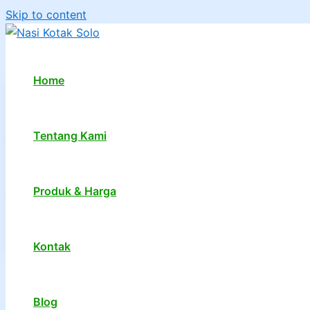
Skip to content
Home
Tentang Kami
Produk & Harga
Kontak
1
2
…
7
Next
→
Blog