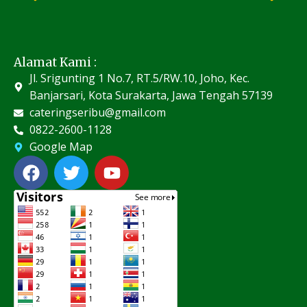
Alamat Kami :
Jl. Srigunting 1 No.7, RT.5/RW.10, Joho, Kec.
Banjarsari, Kota Surakarta, Jawa Tengah 57139
cateringseribu@gmail.com
0822-2600-1128
Google Map
F
T
Y
a
w
o
c
i
u
e
t
t
b
t
u
o
e
b
o
r
e
k