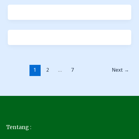
1
2
…
7
Next
→
Tentang :