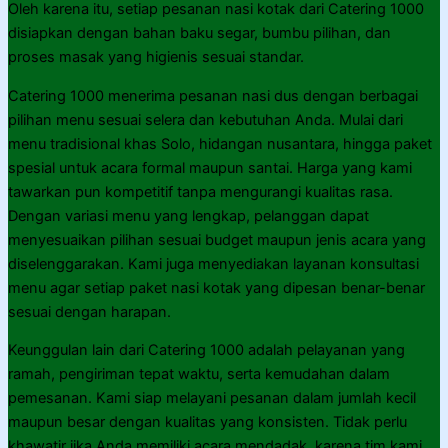
Oleh karena itu, setiap pesanan nasi kotak dari Catering 1000
disiapkan dengan bahan baku segar, bumbu pilihan, dan
proses masak yang higienis sesuai standar.
Catering 1000 menerima pesanan nasi dus dengan berbagai
pilihan menu sesuai selera dan kebutuhan Anda. Mulai dari
menu tradisional khas Solo, hidangan nusantara, hingga paket
spesial untuk acara formal maupun santai. Harga yang kami
tawarkan pun kompetitif tanpa mengurangi kualitas rasa.
Dengan variasi menu yang lengkap, pelanggan dapat
menyesuaikan pilihan sesuai budget maupun jenis acara yang
diselenggarakan. Kami juga menyediakan layanan konsultasi
menu agar setiap paket nasi kotak yang dipesan benar-benar
sesuai dengan harapan.
Keunggulan lain dari Catering 1000 adalah pelayanan yang
ramah, pengiriman tepat waktu, serta kemudahan dalam
pemesanan. Kami siap melayani pesanan dalam jumlah kecil
maupun besar dengan kualitas yang konsisten. Tidak perlu
khawatir jika Anda memiliki acara mendadak, karena tim kami