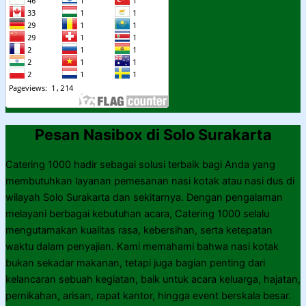
Pesan Nasibox di Solo Surakarta
Catering 1000 hadir sebagai solusi terbaik bagi Anda yang
membutuhkan layanan pemesanan nasi kotak atau nasi dus di
wilayah Solo Surakarta dan sekitarnya. Dengan pengalaman
melayani berbagai kebutuhan acara, Catering 1000 selalu
mengutamakan kualitas rasa, kebersihan, serta ketepatan
waktu dalam penyajian. Kami memahami bahwa nasi kotak
bukan sekadar makanan, tetapi juga bagian penting dari
kelancaran sebuah kegiatan, baik untuk acara keluarga, hajatan,
pernikahan, arisan, rapat kantor, hingga event berskala besar.