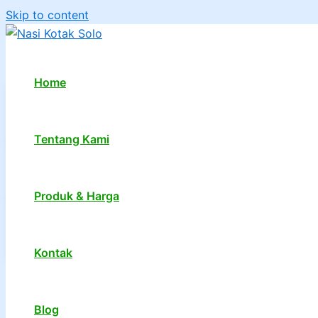
Skip to content
Home
Tentang Kami
Produk & Harga
Kontak
1
2
…
7
Next
→
Blog