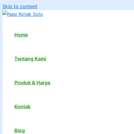
Skip to content
Home
Tentang Kami
Produk & Harga
Kontak
1
2
…
7
Next
→
Blog