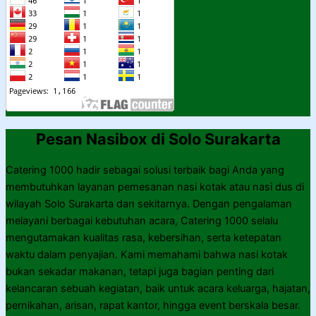
Pesan Nasibox di Solo Surakarta
Catering 1000 hadir sebagai solusi terbaik bagi Anda yang
membutuhkan layanan pemesanan nasi kotak atau nasi dus di
wilayah Solo Surakarta dan sekitarnya. Dengan pengalaman
melayani berbagai kebutuhan acara, Catering 1000 selalu
mengutamakan kualitas rasa, kebersihan, serta ketepatan
waktu dalam penyajian. Kami memahami bahwa nasi kotak
bukan sekadar makanan, tetapi juga bagian penting dari
kelancaran sebuah kegiatan, baik untuk acara keluarga, hajatan,
pernikahan, arisan, rapat kantor, hingga event berskala besar.