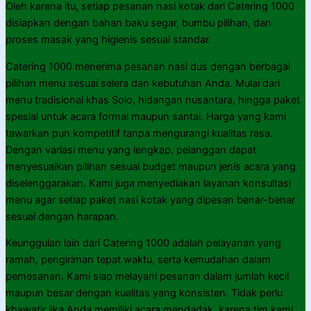
Oleh karena itu, setiap pesanan nasi kotak dari Catering 1000
disiapkan dengan bahan baku segar, bumbu pilihan, dan
proses masak yang higienis sesuai standar.
Catering 1000 menerima pesanan nasi dus dengan berbagai
pilihan menu sesuai selera dan kebutuhan Anda. Mulai dari
menu tradisional khas Solo, hidangan nusantara, hingga paket
spesial untuk acara formal maupun santai. Harga yang kami
tawarkan pun kompetitif tanpa mengurangi kualitas rasa.
Dengan variasi menu yang lengkap, pelanggan dapat
menyesuaikan pilihan sesuai budget maupun jenis acara yang
diselenggarakan. Kami juga menyediakan layanan konsultasi
menu agar setiap paket nasi kotak yang dipesan benar-benar
sesuai dengan harapan.
Keunggulan lain dari Catering 1000 adalah pelayanan yang
ramah, pengiriman tepat waktu, serta kemudahan dalam
pemesanan. Kami siap melayani pesanan dalam jumlah kecil
maupun besar dengan kualitas yang konsisten. Tidak perlu
khawatir jika Anda memiliki acara mendadak, karena tim kami