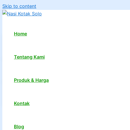
Skip to content
Home
Tentang Kami
Produk & Harga
Kontak
1
2
…
7
Next
→
Blog