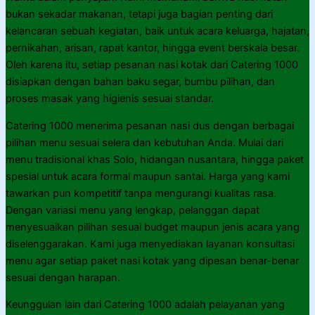
bukan sekadar makanan, tetapi juga bagian penting dari
kelancaran sebuah kegiatan, baik untuk acara keluarga, hajatan,
pernikahan, arisan, rapat kantor, hingga event berskala besar.
Oleh karena itu, setiap pesanan nasi kotak dari Catering 1000
disiapkan dengan bahan baku segar, bumbu pilihan, dan
proses masak yang higienis sesuai standar.
Catering 1000 menerima pesanan nasi dus dengan berbagai
pilihan menu sesuai selera dan kebutuhan Anda. Mulai dari
menu tradisional khas Solo, hidangan nusantara, hingga paket
spesial untuk acara formal maupun santai. Harga yang kami
tawarkan pun kompetitif tanpa mengurangi kualitas rasa.
Dengan variasi menu yang lengkap, pelanggan dapat
menyesuaikan pilihan sesuai budget maupun jenis acara yang
diselenggarakan. Kami juga menyediakan layanan konsultasi
menu agar setiap paket nasi kotak yang dipesan benar-benar
sesuai dengan harapan.
Keunggulan lain dari Catering 1000 adalah pelayanan yang