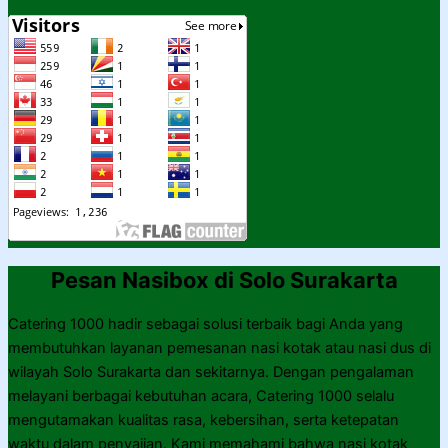
Pesan Nasibox di Solo Surakarta
Catering 1000 hadir sebagai solusi terbaik bagi Anda yang
membutuhkan layanan pemesanan nasi kotak atau nasi dus di
wilayah Solo Surakarta dan sekitarnya. Dengan pengalaman
melayani berbagai kebutuhan acara, Catering 1000 selalu
mengutamakan kualitas rasa, kebersihan, serta ketepatan
waktu dalam penyajian. Kami memahami bahwa nasi kotak