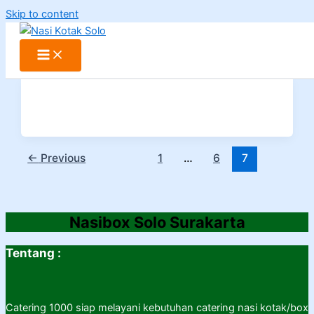
Skip to content
←
Previous
1
…
6
7
Nasibox Solo Surakarta
Tentang :
Catering 1000 siap melayani kebutuhan catering nasi kotak/box