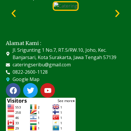
Alamat Kami :
Jl. Srigunting 1 No.7, RT.5/RW.10, Joho, Kec.
Banjarsari, Kota Surakarta, Jawa Tengah 57139
cateringseribu@gmail.com
0822-2600-1128
Google Map
F
T
Y
a
w
o
c
i
u
e
t
t
b
t
u
o
e
b
o
r
e