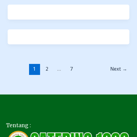
1
2
…
7
Next
→
Tentang :