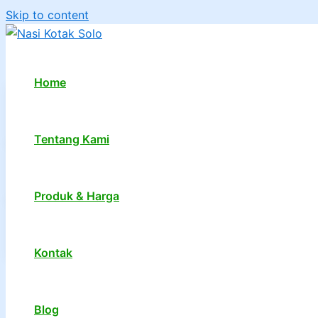
Skip to content
Home
Tentang Kami
Produk & Harga
Kontak
1
2
…
7
Next
→
Blog