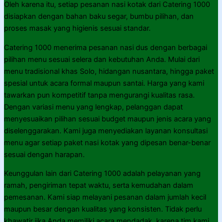
Oleh karena itu, setiap pesanan nasi kotak dari Catering 1000
disiapkan dengan bahan baku segar, bumbu pilihan, dan
proses masak yang higienis sesuai standar.
Catering 1000 menerima pesanan nasi dus dengan berbagai
pilihan menu sesuai selera dan kebutuhan Anda. Mulai dari
menu tradisional khas Solo, hidangan nusantara, hingga paket
spesial untuk acara formal maupun santai. Harga yang kami
tawarkan pun kompetitif tanpa mengurangi kualitas rasa.
Dengan variasi menu yang lengkap, pelanggan dapat
menyesuaikan pilihan sesuai budget maupun jenis acara yang
diselenggarakan. Kami juga menyediakan layanan konsultasi
menu agar setiap paket nasi kotak yang dipesan benar-benar
sesuai dengan harapan.
Keunggulan lain dari Catering 1000 adalah pelayanan yang
ramah, pengiriman tepat waktu, serta kemudahan dalam
pemesanan. Kami siap melayani pesanan dalam jumlah kecil
maupun besar dengan kualitas yang konsisten. Tidak perlu
khawatir jika Anda memiliki acara mendadak, karena tim kami