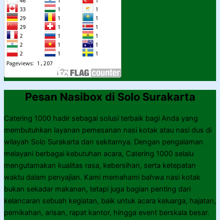
Pesan Nasibox di Solo Surakarta
Catering 1000 hadir sebagai solusi terbaik bagi Anda yang
membutuhkan layanan pemesanan nasi kotak atau nasi dus di
wilayah Solo Surakarta dan sekitarnya. Dengan pengalaman
melayani berbagai kebutuhan acara, Catering 1000 selalu
mengutamakan kualitas rasa, kebersihan, serta ketepatan
waktu dalam penyajian. Kami memahami bahwa nasi kotak
bukan sekadar makanan, tetapi juga bagian penting dari
kelancaran sebuah kegiatan, baik untuk acara keluarga, hajatan,
pernikahan, arisan, rapat kantor, hingga event berskala besar.