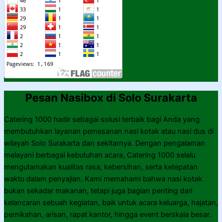
Pesan Nasibox di Solo Surakarta
Catering 1000 hadir sebagai solusi terbaik bagi Anda yang
membutuhkan layanan pemesanan nasi kotak atau nasi dus di
wilayah Solo Surakarta dan sekitarnya. Dengan pengalaman
melayani berbagai kebutuhan acara, Catering 1000 selalu
mengutamakan kualitas rasa, kebersihan, serta ketepatan
waktu dalam penyajian. Kami memahami bahwa nasi kotak
bukan sekadar makanan, tetapi juga bagian penting dari
kelancaran sebuah kegiatan, baik untuk acara keluarga, hajatan,
pernikahan, arisan, rapat kantor, hingga event berskala besar.