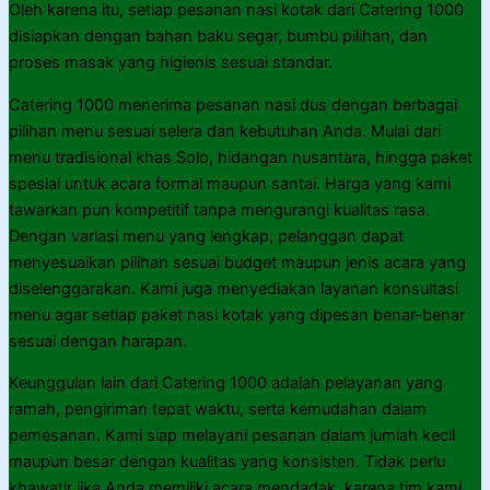
Oleh karena itu, setiap pesanan nasi kotak dari Catering 1000
disiapkan dengan bahan baku segar, bumbu pilihan, dan
proses masak yang higienis sesuai standar.
Catering 1000 menerima pesanan nasi dus dengan berbagai
pilihan menu sesuai selera dan kebutuhan Anda. Mulai dari
menu tradisional khas Solo, hidangan nusantara, hingga paket
spesial untuk acara formal maupun santai. Harga yang kami
tawarkan pun kompetitif tanpa mengurangi kualitas rasa.
Dengan variasi menu yang lengkap, pelanggan dapat
menyesuaikan pilihan sesuai budget maupun jenis acara yang
diselenggarakan. Kami juga menyediakan layanan konsultasi
menu agar setiap paket nasi kotak yang dipesan benar-benar
sesuai dengan harapan.
Keunggulan lain dari Catering 1000 adalah pelayanan yang
ramah, pengiriman tepat waktu, serta kemudahan dalam
pemesanan. Kami siap melayani pesanan dalam jumlah kecil
maupun besar dengan kualitas yang konsisten. Tidak perlu
khawatir jika Anda memiliki acara mendadak, karena tim kami