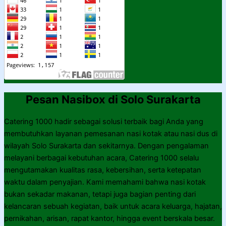
Pesan Nasibox di Solo Surakarta
Catering 1000 hadir sebagai solusi terbaik bagi Anda yang
membutuhkan layanan pemesanan nasi kotak atau nasi dus di
wilayah Solo Surakarta dan sekitarnya. Dengan pengalaman
melayani berbagai kebutuhan acara, Catering 1000 selalu
mengutamakan kualitas rasa, kebersihan, serta ketepatan
waktu dalam penyajian. Kami memahami bahwa nasi kotak
bukan sekadar makanan, tetapi juga bagian penting dari
kelancaran sebuah kegiatan, baik untuk acara keluarga, hajatan,
pernikahan, arisan, rapat kantor, hingga event berskala besar.