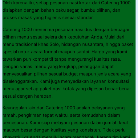
Oleh karena itu, setiap pesanan nasi kotak dari Catering 1000
disiapkan dengan bahan baku segar, bumbu pilihan, dan
proses masak yang higienis sesuai standar.
Catering 1000 menerima pesanan nasi dus dengan berbagai
pilihan menu sesuai selera dan kebutuhan Anda. Mulai dari
menu tradisional khas Solo, hidangan nusantara, hingga paket
spesial untuk acara formal maupun santai. Harga yang kami
tawarkan pun kompetitif tanpa mengurangi kualitas rasa.
Dengan variasi menu yang lengkap, pelanggan dapat
menyesuaikan pilihan sesuai budget maupun jenis acara yang
diselenggarakan. Kami juga menyediakan layanan konsultasi
menu agar setiap paket nasi kotak yang dipesan benar-benar
sesuai dengan harapan.
Keunggulan lain dari Catering 1000 adalah pelayanan yang
ramah, pengiriman tepat waktu, serta kemudahan dalam
pemesanan. Kami siap melayani pesanan dalam jumlah kecil
maupun besar dengan kualitas yang konsisten. Tidak perlu
khawatir jika Anda memiliki acara mendadak, karena tim kami