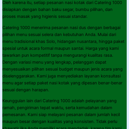
Oleh karena itu, setiap pesanan nasi kotak dari Catering 1000
disiapkan dengan bahan baku segar, bumbu pilihan, dan
proses masak yang higienis sesuai standar.
Catering 1000 menerima pesanan nasi dus dengan berbagai
pilihan menu sesuai selera dan kebutuhan Anda. Mulai dari
menu tradisional khas Solo, hidangan nusantara, hingga paket
spesial untuk acara formal maupun santai. Harga yang kami
tawarkan pun kompetitif tanpa mengurangi kualitas rasa.
Dengan variasi menu yang lengkap, pelanggan dapat
menyesuaikan pilihan sesuai budget maupun jenis acara yang
diselenggarakan. Kami juga menyediakan layanan konsultasi
menu agar setiap paket nasi kotak yang dipesan benar-benar
sesuai dengan harapan.
Keunggulan lain dari Catering 1000 adalah pelayanan yang
ramah, pengiriman tepat waktu, serta kemudahan dalam
pemesanan. Kami siap melayani pesanan dalam jumlah kecil
maupun besar dengan kualitas yang konsisten. Tidak perlu
khawatir jika Anda memiliki acara mendadak, karena tim kami