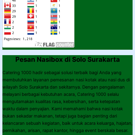
Pesan Nasibox di Solo Surakarta
Catering 1000 hadir sebagai solusi terbaik bagi Anda yang
membutuhkan layanan pemesanan nasi kotak atau nasi dus di
wilayah Solo Surakarta dan sekitarnya. Dengan pengalaman
melayani berbagai kebutuhan acara, Catering 1000 selalu
mengutamakan kualitas rasa, kebersihan, serta ketepatan
waktu dalam penyajian. Kami memahami bahwa nasi kotak
bukan sekadar makanan, tetapi juga bagian penting dari
kelancaran sebuah kegiatan, baik untuk acara keluarga, hajatan,
pernikahan, arisan, rapat kantor, hingga event berskala besar.