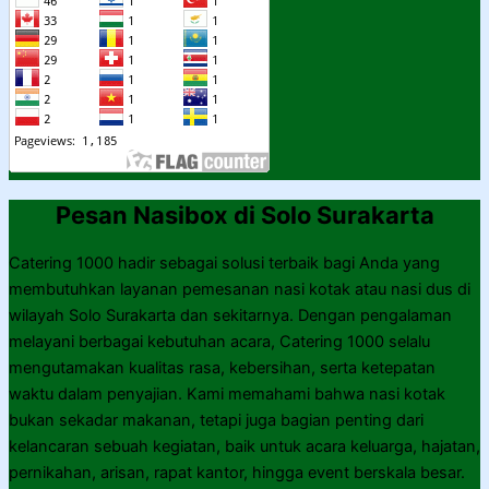
Pesan Nasibox di Solo Surakarta
Catering 1000 hadir sebagai solusi terbaik bagi Anda yang
membutuhkan layanan pemesanan nasi kotak atau nasi dus di
wilayah Solo Surakarta dan sekitarnya. Dengan pengalaman
melayani berbagai kebutuhan acara, Catering 1000 selalu
mengutamakan kualitas rasa, kebersihan, serta ketepatan
waktu dalam penyajian. Kami memahami bahwa nasi kotak
bukan sekadar makanan, tetapi juga bagian penting dari
kelancaran sebuah kegiatan, baik untuk acara keluarga, hajatan,
pernikahan, arisan, rapat kantor, hingga event berskala besar.