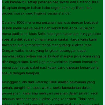
Oleh karena itu, setiap pesanan nasi kotak dari Catering 1000
disiapkan dengan bahan baku segar, bumbu pilihan, dan
proses masak yang higienis sesuai standar.
Catering 1000 menerima pesanan nasi dus dengan berbagai
pilihan menu sesuai selera dan kebutuhan Anda. Mulai dari
menu tradisional khas Solo, hidangan nusantara, hingga paket
spesial untuk acara formal maupun santai. Harga yang kami
tawarkan pun kompetitif tanpa mengurangi kualitas rasa.
Dengan variasi menu yang lengkap, pelanggan dapat
menyesuaikan pilihan sesuai budget maupun jenis acara yang
diselenggarakan. Kami juga menyediakan layanan konsultasi
menu agar setiap paket nasi kotak yang dipesan benar-benar
sesuai dengan harapan.
Keunggulan lain dari Catering 1000 adalah pelayanan yang
ramah, pengiriman tepat waktu, serta kemudahan dalam
pemesanan. Kami siap melayani pesanan dalam jumlah kecil
maupun besar dengan kualitas yang konsisten. Tidak perlu
khawatir jika Anda memiliki acara mendadak, karena tim kami