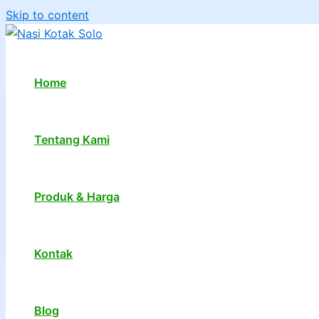
Skip to content
Home
Tentang Kami
Produk & Harga
Kontak
1
2
…
7
Next
→
Blog