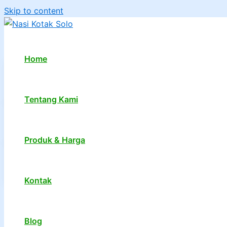
Skip to content
Home
Tentang Kami
Produk & Harga
Kontak
1
2
…
7
Next
→
Blog