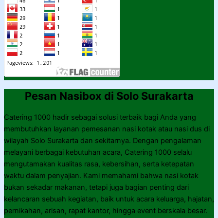
Pesan Nasibox di Solo Surakarta
Catering 1000 hadir sebagai solusi terbaik bagi Anda yang
membutuhkan layanan pemesanan nasi kotak atau nasi dus di
wilayah Solo Surakarta dan sekitarnya. Dengan pengalaman
melayani berbagai kebutuhan acara, Catering 1000 selalu
mengutamakan kualitas rasa, kebersihan, serta ketepatan
waktu dalam penyajian. Kami memahami bahwa nasi kotak
bukan sekadar makanan, tetapi juga bagian penting dari
kelancaran sebuah kegiatan, baik untuk acara keluarga, hajatan,
pernikahan, arisan, rapat kantor, hingga event berskala besar.