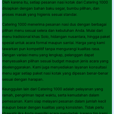
Oleh karena itu, setiap pesanan nasi kotak dari Catering 1000
disiapkan dengan bahan baku segar, bumbu pilihan, dan
proses masak yang higienis sesuai standar.
Catering 1000 menerima pesanan nasi dus dengan berbagai
pilihan menu sesuai selera dan kebutuhan Anda. Mulai dari
menu tradisional khas Solo, hidangan nusantara, hingga paket
spesial untuk acara formal maupun santai. Harga yang kami
tawarkan pun kompetitif tanpa mengurangi kualitas rasa.
Dengan variasi menu yang lengkap, pelanggan dapat
menyesuaikan pilihan sesuai budget maupun jenis acara yang
diselenggarakan. Kami juga menyediakan layanan konsultasi
menu agar setiap paket nasi kotak yang dipesan benar-benar
sesuai dengan harapan.
Keunggulan lain dari Catering 1000 adalah pelayanan yang
ramah, pengiriman tepat waktu, serta kemudahan dalam
pemesanan. Kami siap melayani pesanan dalam jumlah kecil
maupun besar dengan kualitas yang konsisten. Tidak perlu
khawatir jika Anda memiliki acara mendadak, karena tim kami