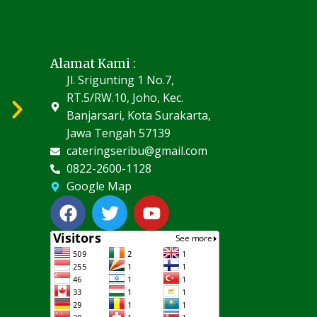
Alamat Kami :
Jl. Srigunting 1 No.7,
RT.5/RW.10, Joho, Kec.
Banjarsari, Kota Surakarta,
Jawa Tengah 57139
cateringseribu@gmail.com
0822-2600-1128
Google Map
F
T
Y
a
w
o
c
i
u
e
t
t
b
t
u
o
e
b
o
r
e