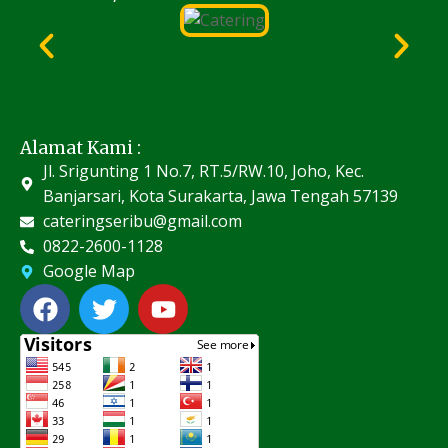
Alamat Kami :
Jl. Srigunting 1 No.7, RT.5/RW.10, Joho, Kec.
Banjarsari, Kota Surakarta, Jawa Tengah 57139
cateringseribu@gmail.com
0822-2600-1128
Google Map
F
T
Y
a
w
o
c
i
u
e
t
t
b
t
u
o
e
b
o
r
e