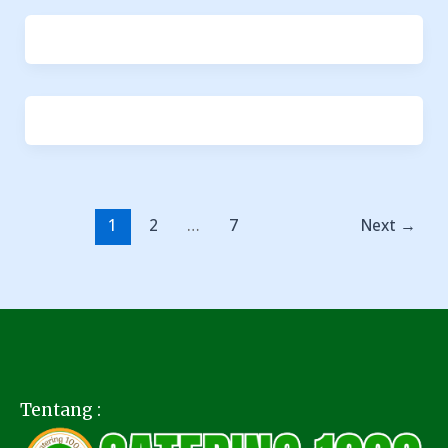
1
2
…
7
Next
→
Tentang :