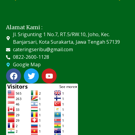
Alamat Kami :
Jl. Srigunting 1 No.7, RT.5/RW.10, Joho, Kec.
Banjarsari, Kota Surakarta, Jawa Tengah 57139
cateringseribu@gmail.com
0822-2600-1128
Google Map
F
T
Y
a
w
o
c
i
u
e
t
t
b
t
u
o
e
b
o
r
e
k