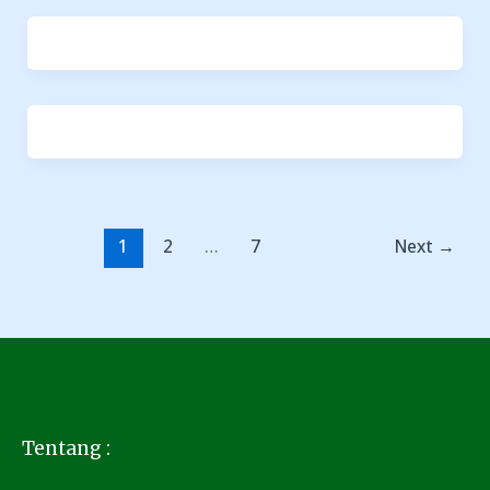
1
2
…
7
Next
→
Tentang :