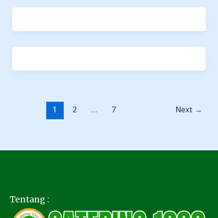
1
2
…
7
Next
→
Tentang :