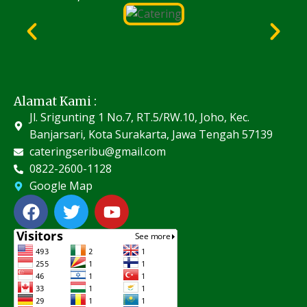
Alamat Kami :
Jl. Srigunting 1 No.7, RT.5/RW.10, Joho, Kec.
Banjarsari, Kota Surakarta, Jawa Tengah 57139
cateringseribu@gmail.com
0822-2600-1128
Google Map
F
T
Y
a
w
o
c
i
u
e
t
t
b
t
u
o
e
b
o
r
e