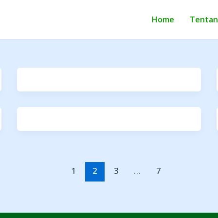
Home
Tentan
1
2
3
…
7