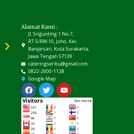
Alamat Kami :
Jl. Srigunting 1 No.7,
RT.5/RW.10, Joho, Kec.
Banjarsari, Kota Surakarta,
Jawa Tengah 57139
cateringseribu@gmail.com
0822-2600-1128
Google Map
F
T
Y
a
w
o
c
i
u
e
t
t
b
t
u
o
e
b
o
r
e