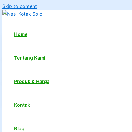
Skip to content
Home
Tentang Kami
Produk & Harga
Kontak
1
2
…
7
Next
→
Blog