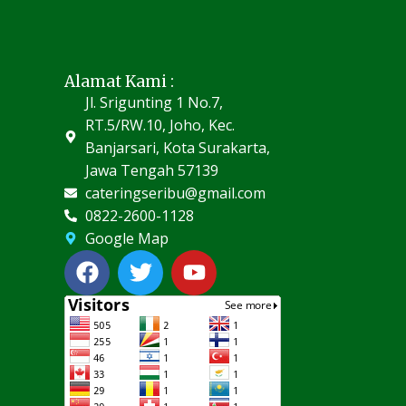
Alamat Kami :
Jl. Srigunting 1 No.7,
RT.5/RW.10, Joho, Kec.
Banjarsari, Kota Surakarta,
Jawa Tengah 57139
cateringseribu@gmail.com
0822-2600-1128
Google Map
F
T
Y
a
w
o
c
i
u
e
t
t
b
t
u
o
e
b
o
r
e