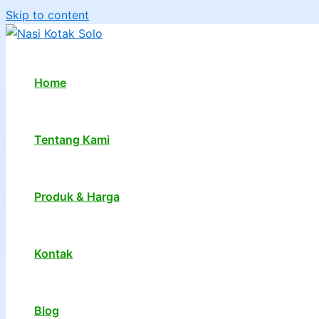
Skip to content
Home
Tentang Kami
Produk & Harga
Kontak
1
2
…
7
Next
→
Blog