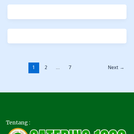
1
2
…
7
Next
→
Tentang :