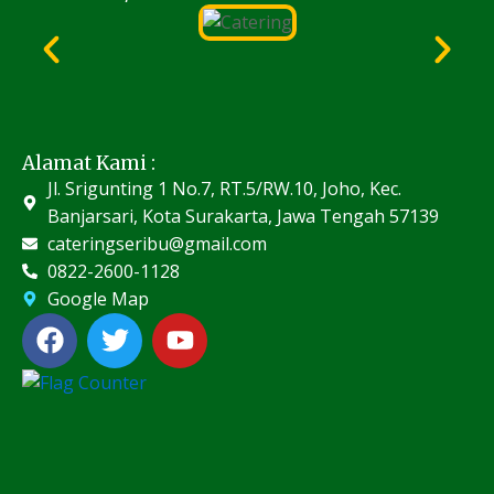
Alamat Kami :
Jl. Srigunting 1 No.7, RT.5/RW.10, Joho, Kec.
Banjarsari, Kota Surakarta, Jawa Tengah 57139
cateringseribu@gmail.com
0822-2600-1128
Google Map
F
T
Y
a
w
o
c
i
u
e
t
t
b
t
u
o
e
b
o
r
e