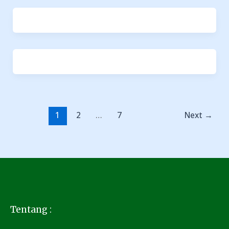
1
2
…
7
Next
→
Tentang :