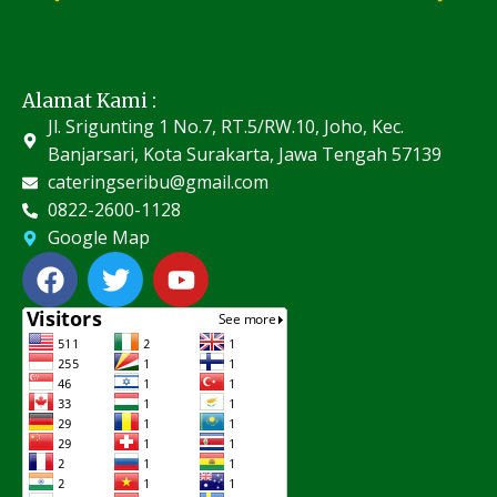
Alamat Kami :
Jl. Srigunting 1 No.7, RT.5/RW.10, Joho, Kec.
Banjarsari, Kota Surakarta, Jawa Tengah 57139
cateringseribu@gmail.com
0822-2600-1128
Google Map
F
T
Y
a
w
o
c
i
u
e
t
t
b
t
u
o
e
b
o
r
e
k