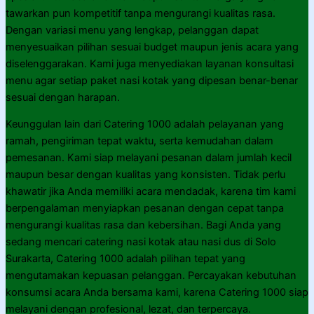
tawarkan pun kompetitif tanpa mengurangi kualitas rasa.
Dengan variasi menu yang lengkap, pelanggan dapat
menyesuaikan pilihan sesuai budget maupun jenis acara yang
diselenggarakan. Kami juga menyediakan layanan konsultasi
menu agar setiap paket nasi kotak yang dipesan benar-benar
sesuai dengan harapan.
Keunggulan lain dari Catering 1000 adalah pelayanan yang
ramah, pengiriman tepat waktu, serta kemudahan dalam
pemesanan. Kami siap melayani pesanan dalam jumlah kecil
maupun besar dengan kualitas yang konsisten. Tidak perlu
khawatir jika Anda memiliki acara mendadak, karena tim kami
berpengalaman menyiapkan pesanan dengan cepat tanpa
mengurangi kualitas rasa dan kebersihan. Bagi Anda yang
sedang mencari catering nasi kotak atau nasi dus di Solo
Surakarta, Catering 1000 adalah pilihan tepat yang
mengutamakan kepuasan pelanggan. Percayakan kebutuhan
konsumsi acara Anda bersama kami, karena Catering 1000 siap
melayani dengan profesional, lezat, dan terpercaya.