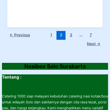
←
Previous
1
2
3
…
7
Next
→
Nasibox Solo Surakarta
Tentang :
Catering 1000 siap melayani kebutuhan catering nasi kotak/box
untuk wilayah Solo dan sekitarnya dengan cita rasa lezat, porsi
pas, dan harga terjangkau. Kami menghadirkan menu variatif