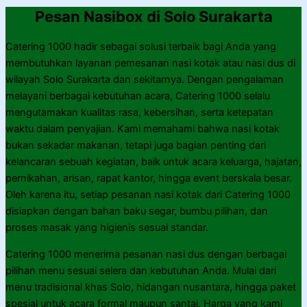
Pesan Nasibox di Solo Surakarta
Catering 1000 hadir sebagai solusi terbaik bagi Anda yang
membutuhkan layanan pemesanan nasi kotak atau nasi dus di
wilayah Solo Surakarta dan sekitarnya. Dengan pengalaman
melayani berbagai kebutuhan acara, Catering 1000 selalu
mengutamakan kualitas rasa, kebersihan, serta ketepatan
waktu dalam penyajian. Kami memahami bahwa nasi kotak
bukan sekadar makanan, tetapi juga bagian penting dari
kelancaran sebuah kegiatan, baik untuk acara keluarga, hajatan,
pernikahan, arisan, rapat kantor, hingga event berskala besar.
Oleh karena itu, setiap pesanan nasi kotak dari Catering 1000
disiapkan dengan bahan baku segar, bumbu pilihan, dan
proses masak yang higienis sesuai standar.
Catering 1000 menerima pesanan nasi dus dengan berbagai
pilihan menu sesuai selera dan kebutuhan Anda. Mulai dari
menu tradisional khas Solo, hidangan nusantara, hingga paket
spesial untuk acara formal maupun santai. Harga yang kami