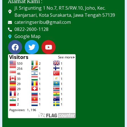
Alamat Kami :
Jl. Srigunting 1 No.7, RT.5/RW.10, Joho, Kec.
Banjarsari, Kota Surakarta, Jawa Tengah 57139
cateringseribu@gmail.com
0822-2600-1128
Google Map
F
T
Y
a
w
o
c
i
u
e
t
t
b
t
u
o
e
b
o
r
e
k