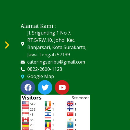
Alamat Kami :
Jl. Srigunting 1 No.7,
RT.5/RW.10, Joho, Kec.
Banjarsari, Kota Surakarta,
Jawa Tengah 57139
cateringseribu@gmail.com
0822-2600-1128
Google Map
F
T
Y
a
w
o
c
i
u
e
t
t
b
t
u
o
e
b
o
r
e