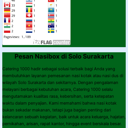
Pesan Nasibox di Solo Surakarta
Catering 1000 hadir sebagai solusi terbaik bagi Anda yang
membutuhkan layanan pemesanan nasi kotak atau nasi dus di
wilayah Solo Surakarta dan sekitarnya. Dengan pengalaman
melayani berbagai kebutuhan acara, Catering 1000 selalu
mengutamakan kualitas rasa, kebersihan, serta ketepatan
waktu dalam penyajian. Kami memahami bahwa nasi kotak
bukan sekadar makanan, tetapi juga bagian penting dari
kelancaran sebuah kegiatan, baik untuk acara keluarga, hajatan,
pernikahan, arisan, rapat kantor, hingga event berskala besar.