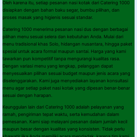
Oleh karena itu, setiap pesanan nasi kotak dari Catering 1000
disiapkan dengan bahan baku segar, bumbu pilihan, dan
proses masak yang higienis sesuai standar.
Catering 1000 menerima pesanan nasi dus dengan berbagai
pilihan menu sesuai selera dan kebutuhan Anda. Mulai dari
menu tradisional khas Solo, hidangan nusantara, hingga paket
spesial untuk acara formal maupun santai. Harga yang kami
tawarkan pun kompetitif tanpa mengurangi kualitas rasa.
Dengan variasi menu yang lengkap, pelanggan dapat
menyesuaikan pilihan sesuai budget maupun jenis acara yang
diselenggarakan. Kami juga menyediakan layanan konsultasi
menu agar setiap paket nasi kotak yang dipesan benar-benar
sesuai dengan harapan.
Keunggulan lain dari Catering 1000 adalah pelayanan yang
ramah, pengiriman tepat waktu, serta kemudahan dalam
pemesanan. Kami siap melayani pesanan dalam jumlah kecil
maupun besar dengan kualitas yang konsisten. Tidak perlu
khawatir jika Anda memiliki acara mendadak, karena tim kami