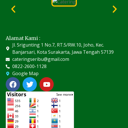
Alamat Kami :
Jl. Srigunting 1 No.7, RT.5/RW.10, Joho, Kec.
Banjarsari, Kota Surakarta, Jawa Tengah 57139
cateringseribu@gmail.com
0822-2600-1128
Google Map
F
T
Y
a
w
o
c
i
u
e
t
t
b
t
u
o
e
b
o
r
e