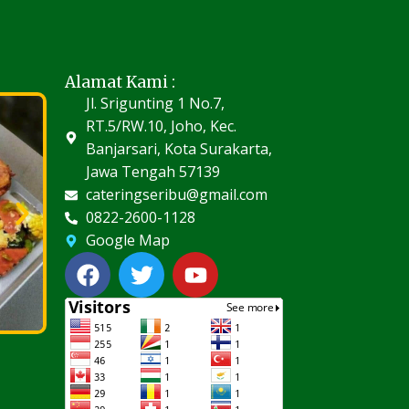
Alamat Kami :
Jl. Srigunting 1 No.7,
RT.5/RW.10, Joho, Kec.
Banjarsari, Kota Surakarta,
Jawa Tengah 57139
cateringseribu@gmail.com
0822-2600-1128
Google Map
F
T
Y
a
w
o
c
i
u
e
t
t
b
t
u
o
e
b
o
r
e