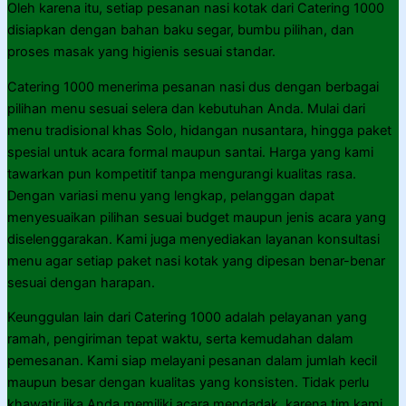
Oleh karena itu, setiap pesanan nasi kotak dari Catering 1000
disiapkan dengan bahan baku segar, bumbu pilihan, dan
proses masak yang higienis sesuai standar.
Catering 1000 menerima pesanan nasi dus dengan berbagai
pilihan menu sesuai selera dan kebutuhan Anda. Mulai dari
menu tradisional khas Solo, hidangan nusantara, hingga paket
spesial untuk acara formal maupun santai. Harga yang kami
tawarkan pun kompetitif tanpa mengurangi kualitas rasa.
Dengan variasi menu yang lengkap, pelanggan dapat
menyesuaikan pilihan sesuai budget maupun jenis acara yang
diselenggarakan. Kami juga menyediakan layanan konsultasi
menu agar setiap paket nasi kotak yang dipesan benar-benar
sesuai dengan harapan.
Keunggulan lain dari Catering 1000 adalah pelayanan yang
ramah, pengiriman tepat waktu, serta kemudahan dalam
pemesanan. Kami siap melayani pesanan dalam jumlah kecil
maupun besar dengan kualitas yang konsisten. Tidak perlu
khawatir jika Anda memiliki acara mendadak, karena tim kami