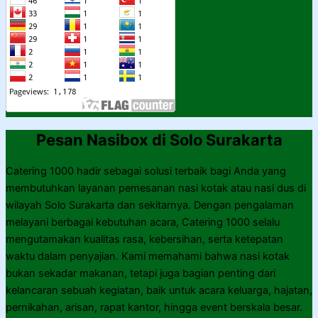
Pesan Nasibox di Solo Surakarta
Catering 1000 hadir sebagai solusi terbaik bagi Anda yang
membutuhkan layanan pemesanan nasi kotak atau nasi dus di
wilayah Solo Surakarta dan sekitarnya. Dengan pengalaman
melayani berbagai kebutuhan acara, Catering 1000 selalu
mengutamakan kualitas rasa, kebersihan, serta ketepatan
waktu dalam penyajian. Kami memahami bahwa nasi kotak
bukan sekadar makanan, tetapi juga bagian penting dari
kelancaran sebuah kegiatan, baik untuk acara keluarga, hajatan,
pernikahan, arisan, rapat kantor, hingga event berskala besar.