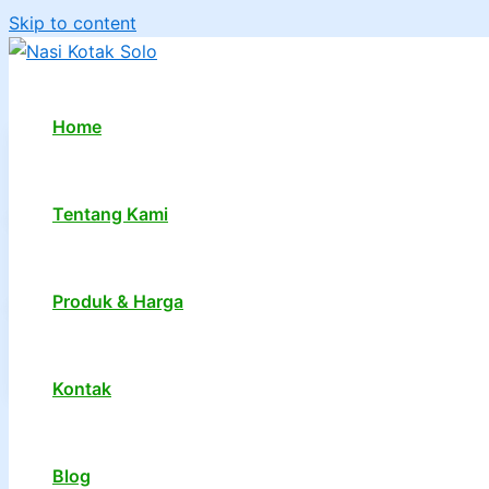
Skip to content
Home
Tentang Kami
Produk & Harga
Kontak
1
2
…
7
Next
→
Blog