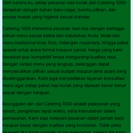
Oleh karena itu, setiap pesanan nasi kotak dari Catering 1000
disiapkan dengan bahan baku segar, bumbu pilihan, dan
proses masak yang higienis sesuai standar.
Catering 1000 menerima pesanan nasi dus dengan berbagai
pilihan menu sesuai selera dan kebutuhan Anda. Mulai dari
menu tradisional khas Solo, hidangan nusantara, hingga paket
spesial untuk acara formal maupun santai. Harga yang kami
tawarkan pun kompetitif tanpa mengurangi kualitas rasa.
Dengan variasi menu yang lengkap, pelanggan dapat
menyesuaikan pilihan sesuai budget maupun jenis acara yang
diselenggarakan. Kami juga menyediakan layanan konsultasi
menu agar setiap paket nasi kotak yang dipesan benar-benar
sesuai dengan harapan.
Keunggulan lain dari Catering 1000 adalah pelayanan yang
ramah, pengiriman tepat waktu, serta kemudahan dalam
pemesanan. Kami siap melayani pesanan dalam jumlah kecil
maupun besar dengan kualitas yang konsisten. Tidak perlu
khawatir jika Anda memiliki acara mendadak, karena tim kami