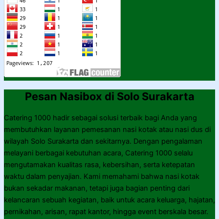
Pesan Nasibox di Solo Surakarta
Catering 1000 hadir sebagai solusi terbaik bagi Anda yang
membutuhkan layanan pemesanan nasi kotak atau nasi dus di
wilayah Solo Surakarta dan sekitarnya. Dengan pengalaman
melayani berbagai kebutuhan acara, Catering 1000 selalu
mengutamakan kualitas rasa, kebersihan, serta ketepatan
waktu dalam penyajian. Kami memahami bahwa nasi kotak
bukan sekadar makanan, tetapi juga bagian penting dari
kelancaran sebuah kegiatan, baik untuk acara keluarga, hajatan,
pernikahan, arisan, rapat kantor, hingga event berskala besar.