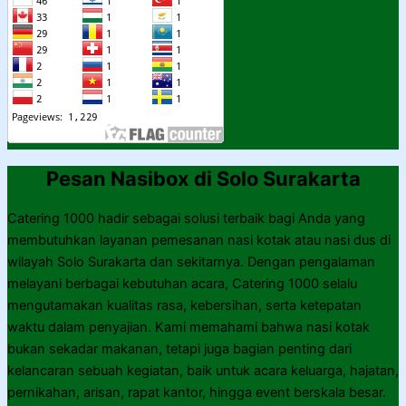
Pesan Nasibox di Solo Surakarta
Catering 1000 hadir sebagai solusi terbaik bagi Anda yang
membutuhkan layanan pemesanan nasi kotak atau nasi dus di
wilayah Solo Surakarta dan sekitarnya. Dengan pengalaman
melayani berbagai kebutuhan acara, Catering 1000 selalu
mengutamakan kualitas rasa, kebersihan, serta ketepatan
waktu dalam penyajian. Kami memahami bahwa nasi kotak
bukan sekadar makanan, tetapi juga bagian penting dari
kelancaran sebuah kegiatan, baik untuk acara keluarga, hajatan,
pernikahan, arisan, rapat kantor, hingga event berskala besar.