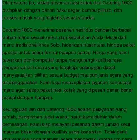
Oleh karena itu, setiap pesanan nasi kotak dari Catering 1000
disiapkan dengan bahan baku segar, bumbu pilihan, dan
proses masak yang higienis sesuai standar.
Catering 1000 menerima pesanan nasi dus dengan berbagai
pilihan menu sesuai selera dan kebutuhan Anda. Mulai dari
menu tradisional khas Solo, hidangan nusantara, hingga paket
spesial untuk acara formal maupun santai. Harga yang kami
tawarkan pun kompetitif tanpa mengurangi kualitas rasa.
Dengan variasi menu yang lengkap, pelanggan dapat
menyesuaikan pilihan sesuai budget maupun jenis acara yang
diselenggarakan. Kami juga menyediakan layanan konsultasi
menu agar setiap paket nasi kotak yang dipesan benar-benar
sesuai dengan harapan.
Keunggulan lain dari Catering 1000 adalah pelayanan yang
ramah, pengiriman tepat waktu, serta kemudahan dalam
pemesanan. Kami siap melayani pesanan dalam jumlah kecil
maupun besar dengan kualitas yang konsisten. Tidak perlu
khawatir jika Anda memiliki acara mendadak, karena tim kami